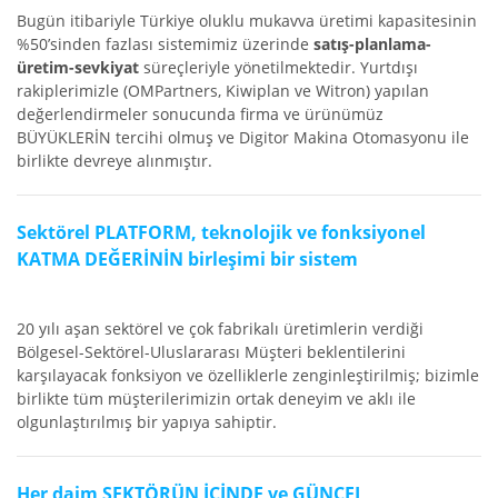
Bugün itibariyle Türkiye oluklu mukavva üretimi kapasitesinin
%50’sinden fazlası sistemimiz üzerinde
satış-planlama-
üretim-sevkiyat
süreçleriyle yönetilmektedir. Yurtdışı
rakiplerimizle (OMPartners, Kiwiplan ve Witron) yapılan
değerlendirmeler sonucunda firma ve ürünümüz
BÜYÜKLERİN tercihi olmuş ve Digitor Makina Otomasyonu ile
birlikte devreye alınmıştır.
Sektörel PLATFORM, teknolojik ve fonksiyonel
KATMA DEĞERİNİN birleşimi bir sistem
20 yılı aşan sektörel ve çok fabrikalı üretimlerin verdiği
Bölgesel-Sektörel-Uluslararası Müşteri beklentilerini
karşılayacak fonksiyon ve özelliklerle zenginleştirilmiş; bizimle
birlikte tüm müşterilerimizin ortak deneyim ve aklı ile
olgunlaştırılmış bir yapıya sahiptir.
Her daim SEKTÖRÜN İÇİNDE ve GÜNCEL