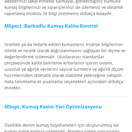
adetlerinizi takip etmekle kalmayıp, gönderdiğiniz numune
kumaş bilgilerinizi ve siparişlerinizi de izlemeniz ve dinamik
raporlama modülü ile bilgi üretmeniz oldukça kolaydır.
MSpect, Barkodlu Kumaş Kalite Kontrol
Üretilen ya da tedarik edilen kumasların, irsaliye bilgilerinin
nitelik ve nicelik olarak doğrulanmasını sağlayan bir ölçme ve
değerlendirme sistemidir. Uluslararası standartlar
çerçevesinde kalite belirleme kriterlerini içeren sistem,
uzunluk ve ağırlık verilerini sayısal turmetre ve ağırlık ölçüm
hücrelerinden otomatik olarak alabilme yeteneğine sahiptir.
Hata tanımlama ve puanlama seçenekleri açısından oldukça
esnektir.
MSopt, Kumaş Kesim Yeri Optimizasyonu
Özellikle denim kumaş boyahaneleri için oluşturulmuş bir
kumaş kalite kontrol sistemidir. Boyama işlemi sonrasında