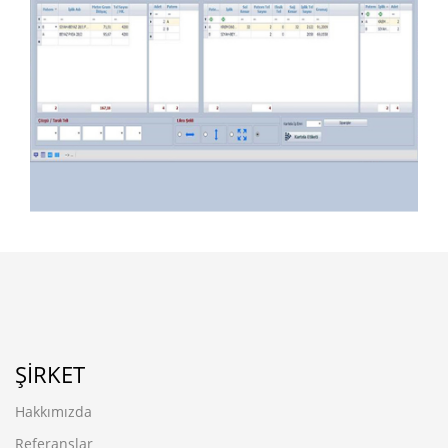
İplik Listesi
ŞIRKET
Hakkımızda
Referanslar