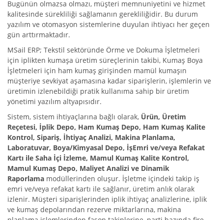
Bugünün olmazsa olmazı, müşteri memnuniyetini ve hizmet
kalitesinde sürekliliği sağlamanın gerekliliğidir. Bu durum
yazılım ve otomasyon sistemlerine duyulan ihtiyacı her geçen
gün arttırmaktadır.
MSail ERP; Tekstil sektöründe Örme ve Dokuma İşletmeleri
için iplikten kumaşa üretim süreçlerinin takibi, Kumaş Boya
İşletmeleri için ham kumaş girişinden mamül kumaşın
müşteriye sevkiyat aşamasına kadar siparişlerin, işlemlerin ve
üretimin izlenebildiği pratik kullanıma sahip bir üretim
yönetimi yazılım altyapısıdır.
Sistem, sistem ihtiyaçlarına bağlı olarak,
Ürün, Üretim
Reçetesi, İplik Depo, Ham Kumaş Depo, Ham Kumaş Kalite
Kontrol, Sipariş, İhtiyaç Analizi, Makina Planlama,
Laboratuvar, Boya/Kimyasal Depo, İşEmri ve/veya Refakat
Kartı ile Saha İçi İzleme, Mamul Kumaş Kalite Kontrol,
Mamul Kumaş Depo, Maliyet Analizi ve Dinamik
Raporlama
modüllerinden oluşur. İşletme içindeki takip iş
emri ve/veya refakat kartı ile sağlanır, üretim anlık olarak
izlenir. Müşteri siparişlerinden iplik ihtiyaç analizlerine, iplik
ve kumaş depolarından rezerve miktarlarına, makina
planlama işlemlerinden fason takiplerine, parti bazında fire