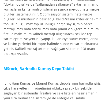
“doktan doka” ya da “sallamadan sallamaya” aktarılan mamul
kumaşların kalite kontrol işlemi sırasında mevcut hata-metre
bilgileri sisteme girilir. Optimizasyon sistemi hata-metre
bilgileri ile müşterinin belirlediği kalite/kesim kriterlerine (min
top uzunluğu, max top uzunluğu, parça sayısı, min parça
metrajı, max hata adedi, max hata puanı v.b.) göre minimum
fire ile maksimum kaliteli metrajı oluşturacak şekilde top
sarım optimizasyonunu yapıp, kullanıcıya sarım metrajlarını
ve kesim yerlerini bir rapor halinde sunar ve sarım ekranına
getirir. Kaliteli metraj artımını sağlayan sistemin ROI oranı
oldukça kısadır.
MStock, Barkodlu Kumaş Depo Takibi
İplik, Ham Kumaş ve Mamul Kumaş depolarının barkodlu giriş
çıkış hareketlerinin yönetimini oldukça pratik bir şekilde
sağlayan bir sistemdir. İrsaliye ve çeki listeleri hazırlamanın
yanı sıra muhasebe sistemiyle de entegre çalışabilir.